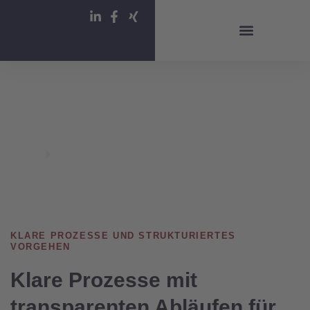
Für Arbeitgeber
KI Workshops
Über Apriva
Arbeitsweise
HOME
ARBEITSWEISE
KLARE PROZESSE UND STRUKTURIERTES
VORGEHEN
Klare Prozesse mit
transparenten Abläufen für