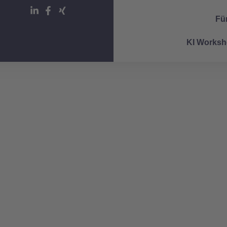
Fü
KI Works